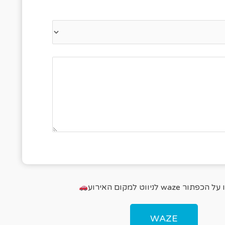
 לציין כמה אנשים מגיעים
פתור waze לניווט למקום האירוע
WAZE