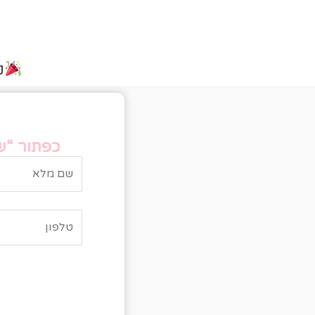
נ
טו
כפתור “של