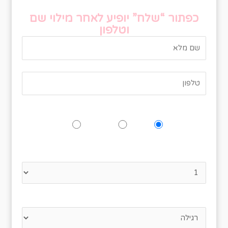
כפתור “שלח” יופיע לאחר מילוי שם
וטלפון
האם תגיעו לאירוע?
כן
אולי
לא
נא לציין כמה אנשים מגיעים
סוג מנה מועדפת?