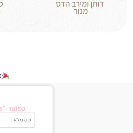
נ
טו
כפתור “של