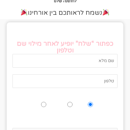
לחתונה שלנו
נשמח לראותכם בין אורחינו
טופס אישור הגעה
כפתור “שלח” יופיע לאחר מילוי שם
וטלפון
האם תגיעו לאירוע?
כן
אולי
לא
נא לציין כמה אנשים מגיעים