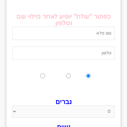
טופס אישור הגעה
כפתור “שלח” יופיע לאחר מילוי שם
וטלפון
האם תגיעו לאירוע?
כן
אולי
לא
נא לציין כמה אנשים מגיעים
גברים