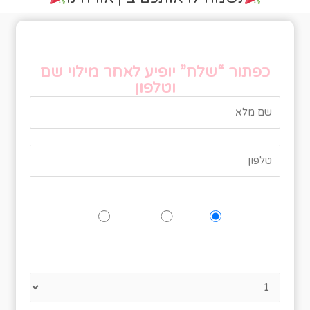
טופס אישור הגעה
כפתור “שלח” יופיע לאחר מילוי שם
וטלפון
האם תגיעו לאירוע?
כן
אולי
לא
נא לציין כמה אנשים מגיעים