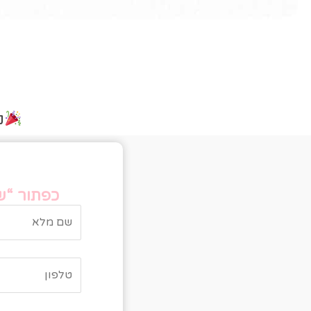
נ
טו
כפתור “של