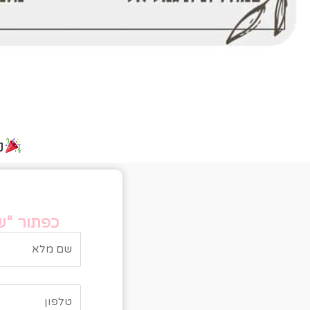
נ
טו
כפתור “של