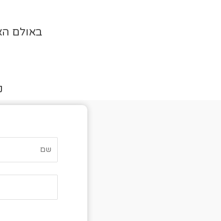
באולם האירועים “lub
נ
טו