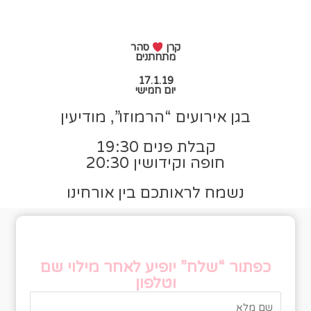
קרן
סהר
מתחתנים
17.1.19
יום חמישי
בגן אירועים “הרמוזו”, מודיעין
קבלת פנים 19:30
חופה וקידושין 20:30
נשמח לראותכם בין אורחינו
טופס אישור הגעה
כפתור “שלח” יופיע לאחר מילוי שם
וטלפון