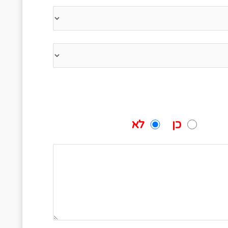
ה מתל אביב-כניסה לבניין הרכבת
מרכז סבידור
בשעה 18:15
כן
לא