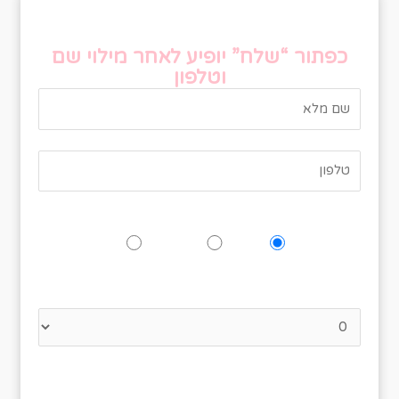
טופס אישור הגעה
כפתור “שלח” יופיע לאחר מילוי שם
וטלפון
האם תגיעו לאירוע?
כן
אולי
לא
נא לציין כמה אנשים מגיעים
לרשותכם הסעה מתל אביב ובאר שבע
פרטים ימסרו בהמשך