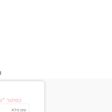
נ
טו
כפתור “של