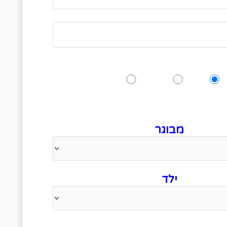
האם תגיעו לאירוע?
כן
אולי
לא
 לציין כמה אנשים מגיעים
מבוגר
ילד