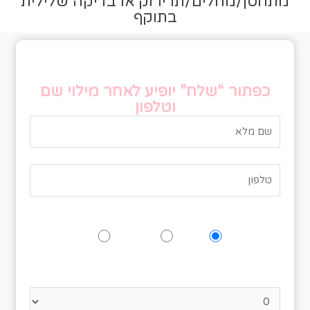
מתחסן/מחלים/תו ירוק או בדיקה שלילית
בתוקף
טופס אישור הגעה
כפתור “שלח” יופיע לאחר מילוי שם
וטלפון
האם תגיעו לאירוע?
כן
אולי
לא
נא לציין כמה אנשים מגיעים