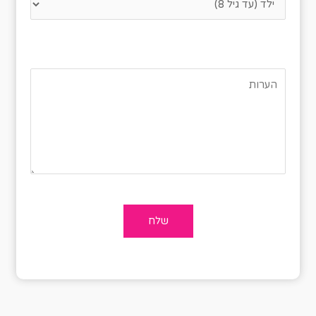
היערכו בהתאם וקחו בחשבון פקקים
של יום חמישי :)