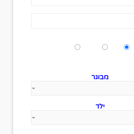
האם תגיעו לאירוע?
כן
אולי
לא
 לציין כמה אנשים מגיעים
מבוגר
ילד