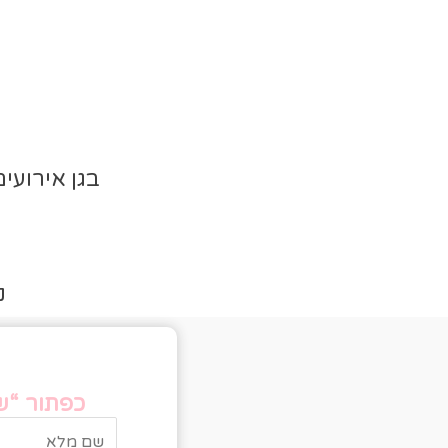
בגן אירועים “איסט” -TLV
נ
טו
כפתור “של